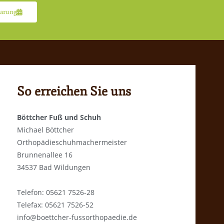
arung
So erreichen Sie uns
Böttcher Fuß und Schuh
Michael Böttcher
Orthopädieschuhmachermeister
Brunnenallee 16
34537 Bad Wildungen
Telefon: 05621 7526-28
Telefax: 05621 7526-52
info@boettcher-fussorthopaedie.de