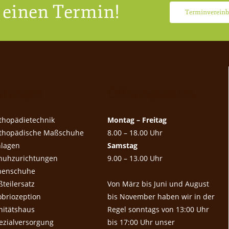
e einen Termin!
Terminvereinb
stungen
Öffnungszeiten
thopädietechnik
Montag – Freitag
thopädische Maßschuhe
8.00 – 18.00 Uhr
nlagen
Samstag
huhzurichtungen
9.00 – 13.00 Uhr
nenschuhe
ßteilersatz
Von März bis Juni und August
obriozeption
bis November haben wir in der
nitätshaus
Regel sonntags von 13:00 Uhr
ezialversorgung
bis 17:00 Uhr unser