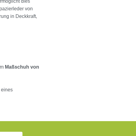
rmöglicht dies
apazierleder von
rung in Deckkraft,
nem
Maßschuh von
 eines